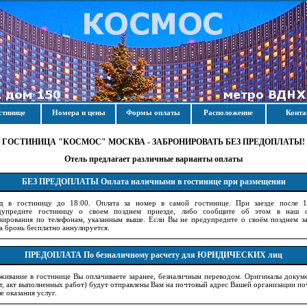
стинице
Номера и цены
Формы оплаты
Расположение
Конт
ГОСТИНИЦА "КОСМОС" МОСКВА - ЗАБРОНИРОВАТЬ БЕЗ ПРЕДОПЛАТЫ!
Отель предлагает различные варианты оплаты
БЕЗ ПРЕДОПЛАТЫ
Оплата наличными в гостинице при размещении
зд в гостиницу до 18:00. Оплата за номер в самой гостинице. При заезде после 1
дупредите гостиницу о своем позднем приезде, либо сообщите об этом в наш о
нирования по телефонам, указанным выше. Если Вы не предупредите о своём позднем за
а бронь бесплатно аннулируется.
ПРЕДОПЛАТА
По безналичному расчету для ЮРИДИЧЕСКИХ лиц
живание в гостинице Вы оплачиваете заранее, безналичным переводом. Оригиналы докум
т, акт выполненных работ) будут отправлены Вам на почтовый адрес Вашей организации по
е оказания услуг.