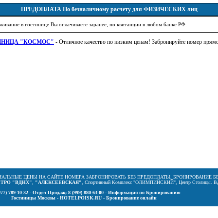
ПРЕДОПЛАТА
По безналичному расчету для ФИЗИЧЕСКИХ лиц
живание в гостинице Вы оплачиваете заранее, по квитанции в любом банке РФ.
ИНИЦА "КОСМОС"
- Отличное качество по низким ценам! Забронируйте номер прямо
ИАЛЬНЫЕ ЦЕНЫ НА САЙТЕ НОМЕРА ЗАБРОНИРОВАТЬ БЕЗ ПРЕДОПЛАТЫ, БРОНИРОВАНИЕ Б
ТРО "ВДНХ"
,
"АЛЕКСЕЕВСКАЯ"
, Спортивный Комплекс "ОЛИМПИЙСКИЙ", Центр Столицы. 
977) 789-10-32 - Отдел Продаж;
8 (999) 880-63-00 - Информация по Бронированию
Гостиницы Москвы - HOTELPOISK.RU - Бронирование онлайн