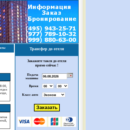
акты
Трансфер до отеля
Закажите такси до отеля
прямо сейчас !
Подача
машины
:
8:00,
Время
тдел
езде,
Класс авто
ентов
чтой,