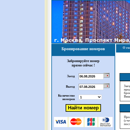
О го
Бронирование номеров
Забронируйте номер
прямо сейчас !
Заезд
Зае
Выезд
пре
бро
Количество
Ваш
номеров
Про
(сче
посл