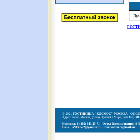
Про
ГОСТ
© 2021
ГОСТИНИЦА "КОСМОС" МОСКВА
- ОфИЦ
Адрес: город Москва, улица Проспект Мира, дом 150,
МЕ
Контакты:
8 (495) 943-25-71 - Отдел Бронирования;
8 (
E-mail:
a9430572@yandex.ru;
reservation77@mail.ru